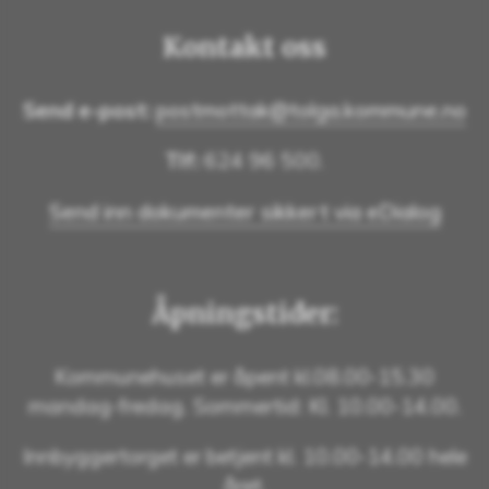
Kontakt oss
Send e-post:
postmottak@tolga.kommune.no
Tlf:
624 96 500.
Send inn dokumenter sikkert via eDialog
Åpningstider:
Kommunehuset er åpent kl.08.00-15.30
mandag-fredag. Sommertid: Kl. 10.00-14.00.
Innbyggertorget er betjent kl. 10.00-14.00 hele
året.