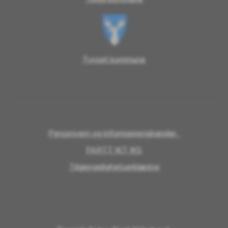
Tynset kommune
Personvern og informasjonskapsler
FARTT IKT IKS
Tilgjengelighetserklæring