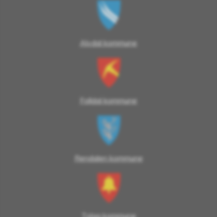
Alvdal kommune
Folldal kommune
Rendalen kommune
Tolga kommune