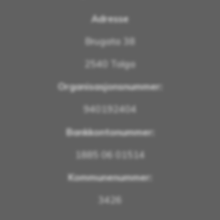
Adresse
Brugata 38
2540 Tolga
Organisasjonsnummer:
940192404
Bankkontonummer:
1885 06 01514
Kommunenummer:
3426