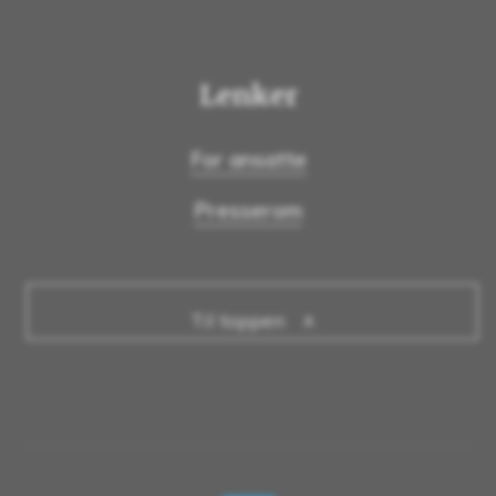
Lenker
For ansatte
Presserom
Til toppen