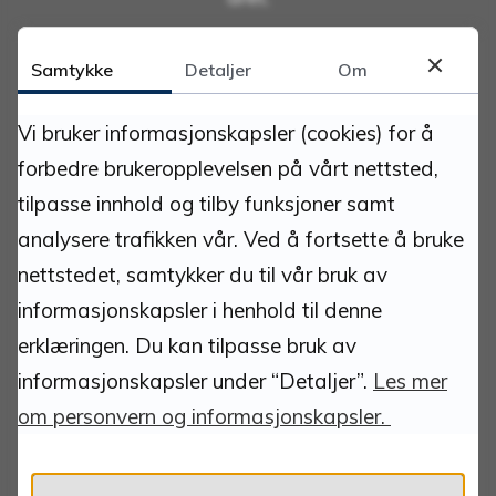
Har du avtale kommer saksbehandler og
Samtykke
Detaljer
Om
henter deg. Du kan booke tid her på vår
hjemmeside.
Vi bruker informasjonskapsler (cookies) for å
forbedre brukeropplevelsen på vårt nettsted,
tilpasse innhold og tilby funksjoner samt
analysere trafikken vår. Ved å fortsette å bruke
nettstedet, samtykker du til vår bruk av
informasjonskapsler i henhold til denne
erklæringen. Du kan tilpasse bruk av
Om nettstedet
informasjonskapsler under “Detaljer”.
Les mer
om personvern og informasjonskapsler.
Ansvarlig redaktør:
Kommunedirektør