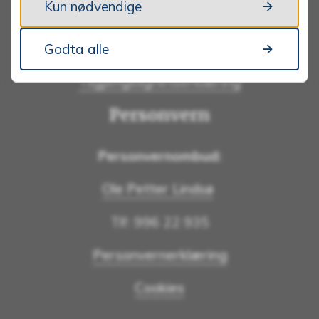
Kun nødvendige
Webredaktør:
Live Mestvedthagen Ryen
Godta alle
Tilgjengelighetserklæring
Personvern
Personvernombud:
Ole Petter Lindsø
Tlf: 996 22 935
Personvernerklæring
Cookies