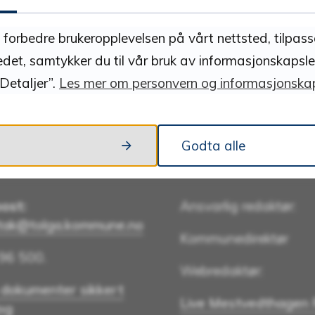
Ja
Nei
å forbedre brukeropplevelsen på vårt nettsted, tilpas
edet, samtykker du til vår bruk av informasjonskapsle
Detaljer”.
Les mer om personvern og informasjonskap
Godta alle
kt oss
Om nettstedet
ost:
Ansvarlig redaktør:
tak@tolga.kommune.no
Kommunedirektør
96 500.
Webredaktør:
 dokumenter sikkert
Live Mestvedthagen
log