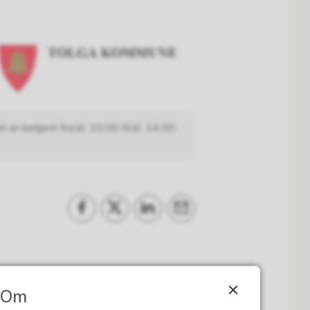
r betjent fra kl. 10.00 til kl. 14.00
Del på Facebook
Del på Twitter
Del på LinkedIn
Tips en venn
Om