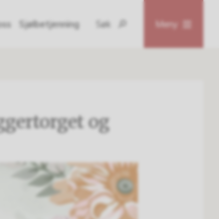
oss
Sjølbetjenning
Søk
Meny
gertorget og