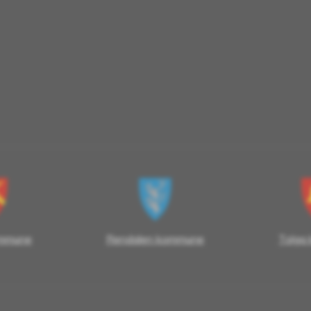
ommune
Rendalen kommune
Tolga