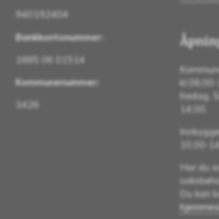
940192404
Bankkontonummer:
Åpning
1885 06 01514
Kommune
Kommunenummer:
kl.08.00
fredag. 
3426
14.00.
Innbygger
10.00-14.
Har du a
saksbeha
Du kan b
hjemmesi