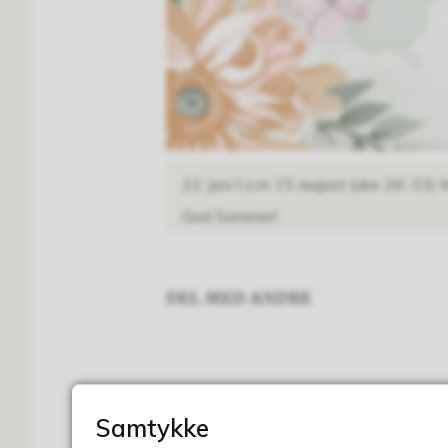
22. juni t.o.m 15 august (uke 26-33) M
God Sommer!
DEL MED ANDRE
Samtykke