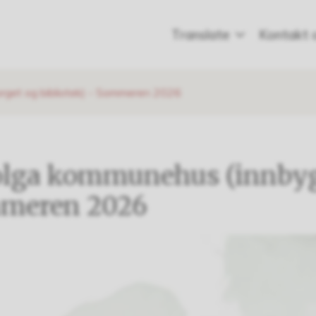
Translate
Kontakt 
rget og bibliotek) - Sommeren 2026
olga kommunehus (innbyg
ommeren 2026