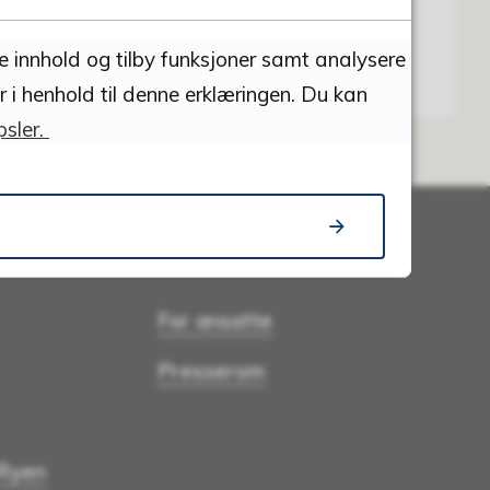
se innhold og tilby funksjoner samt analysere
r i henhold til denne erklæringen. Du kan
sler.
Lenker
For ansatte
Presserom
 Ryen