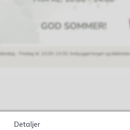
andag - Fredag: kl. 10.00-14.00. Innbyggertorget og biblioteket e
Detaljer
Var denne siden nyttig?