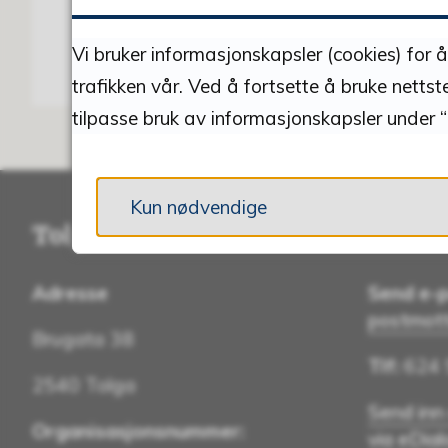
Vi bruker informasjonskapsler (cookies) for 
trafikken vår. Ved å fortsette å bruke nettst
tilpasse bruk av informasjonskapsler under “
Kun nødvendige
Tolga kommune
Konta
Adresse
Send e-p
postmot
Brugata 38
Tlf:
624 
2540 Tolga
Send inn
Organisasjonsnummer:
via eDia