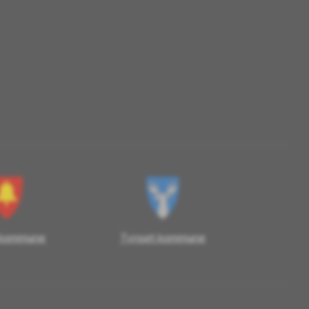
 kommune
Tynset kommune