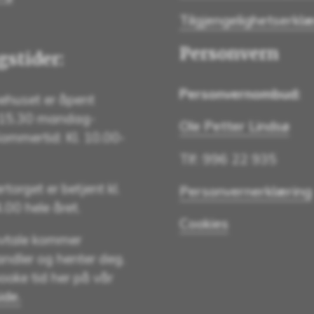
Tilgjengelighetserklæ
Personvern
stider:
Personvernombud:
huset er åpent
-15.30 mandag-
Ole Petter Lindsø
Sommertid: Kl. 10.00-
Tlf: 996 22 935
torget er betjent kl.
Personvernerklæring
00 hele året.
Cookies
vtale kommer
ndler og henter deg.
ooke tid her på vår
de.