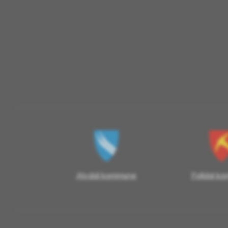
Alvdal kommune
Folldal k