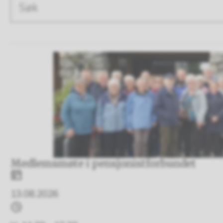
Søketekst
Resultat
Medlemsmøte i pensjonistforbundet
Dato
13.08.2026
Tidspunkt