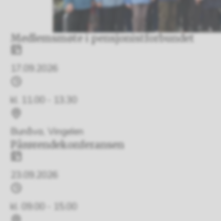
Medlemsmøte i pensjonistforbundet
Dato
17.09.2026
Tidspunkt
kl. 11.00 - 13.30
Sted
Bunåva, Vingelen
Pårørendekonferansen
Dato
23.09.2026
Tidspunkt
kl. 09.00 - 15.00