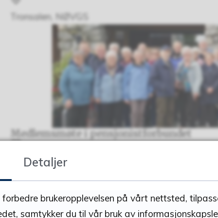
Sted
Tronsalen, NØVGS
Medlemsmøte i pensjonistforbundet
Dato
Detaljer
15.10.2026
Tidspunkt
kl. 11.00 - 13.30
å forbedre brukeropplevelsen på vårt nettsted, tilpas
Sted
edet, samtykker du til vår bruk av informasjonskapsle