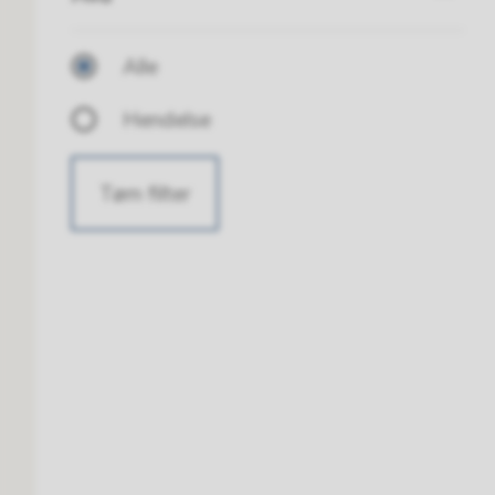
Alle
Hendelse
Tøm filter