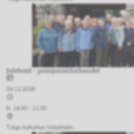
Julebord - pensjonistforbundet
Dato
04.12.2026
Tidspunkt
kl. 14.00 - 21.00
Sted
Tolga kulturhus-Vidarheim