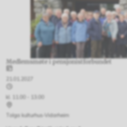
Medlemsmøte i pensjonistforbundet
Dato
21.01.2027
Tidspunkt
kl. 11.00 - 13.00
Sted
Tolga kulturhus-Vidarheim