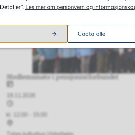
Tolga kulturhus-Vidarheim
Detaljer”.
Les mer om personvern og informasjonskap
Godta alle
Medlemsmøte i pensjonistforbundet
Dato
19.11.2026
Tidspunkt
kl. 12.00 - 15.00
Sted
Tolga kulturhus-Vidarheim