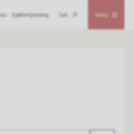
oss
Sjølbetjenning
Søk
Meny