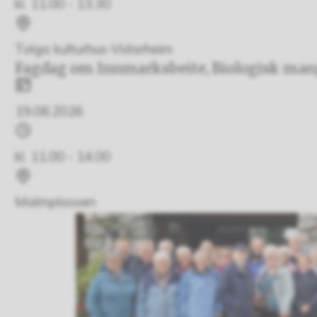
kl. 11.00 - 13.30
Sted
Tolga kulturhus-Vidarheim
Fagdag om Innmarksbeite, Biologisk man
Dato
19.08.2026
Tidspunkt
kl. 11.00 - 14.00
Sted
Malmplassen